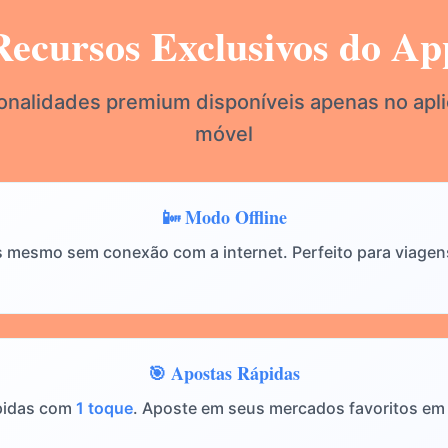
Recursos Exclusivos do Ap
onalidades premium disponíveis apenas no apli
móvel
📴 Modo Offline
 mesmo sem conexão com a internet. Perfeito para viagens 
🎯 Apostas Rápidas
ápidas com
1 toque
. Aposte em seus mercados favoritos e