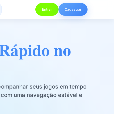
Entrar
Cadastrar
 Rápido no
 acompanhar seus jogos em tempo
es com uma navegação estável e