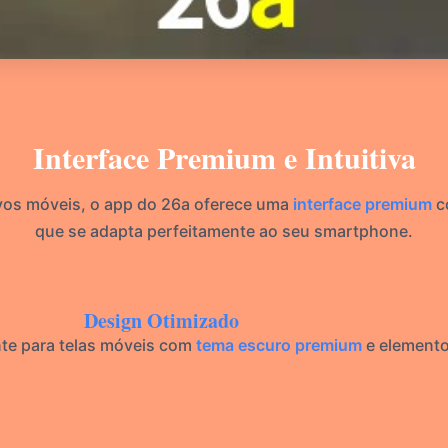
Interface Premium e Intuitiva
vos móveis, o app do 26a oferece uma
interface premium
c
que se adapta perfeitamente ao seu smartphone.
Design Otimizado
nte para telas móveis com
tema escuro premium
e elemento