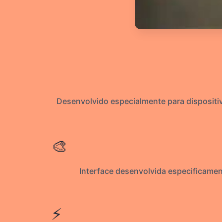
Desenvolvido especialmente para dispositi
🎨
Interface desenvolvida especificame
⚡