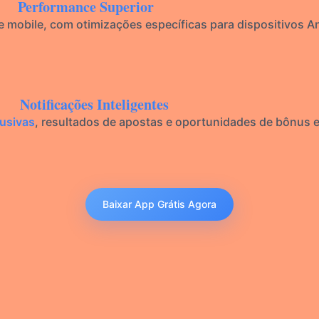
Performance Superior
e mobile, com otimizações específicas para dispositivos An
Notificações Inteligentes
usivas
, resultados de apostas e oportunidades de bônus 
Baixar App Grátis Agora