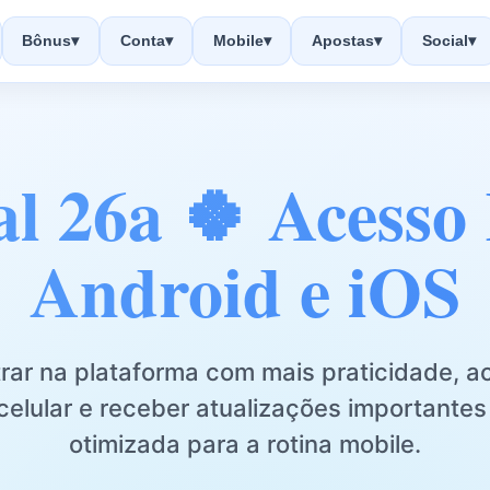
Bônus
▾
Conta
▾
Mobile
▾
Apostas
▾
Social
▾
al 26a 🍀 Acesso
Android e iOS
ntrar na plataforma com mais praticidade,
o celular e receber atualizações important
otimizada para a rotina mobile.