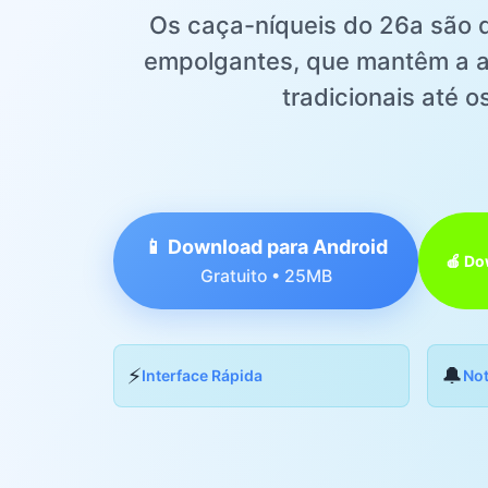
Os caça-níqueis do 26a são d
empolgantes, que mantêm a ad
tradicionais até 
📱 Download para Android
🍎 Do
Gratuito • 25MB
⚡
🔔
Interface Rápida
Not