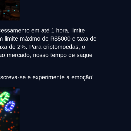
essamento em até 1 hora, limite
m limite máximo de R$5000 e taxa de
taxa de 2%. Para criptomoedas, o
 ao mercado, nosso tempo de saque
nscreva-se e experimente a emoção!