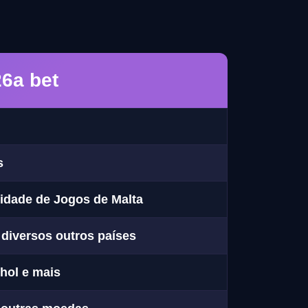
6a bet
s
idade de Jogos de Malta
 diversos outros países
hol e mais