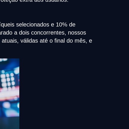
íqueis selecionados e 10% de
rado a dois concorrentes, nossos
tuais, válidas até o final do mês, e