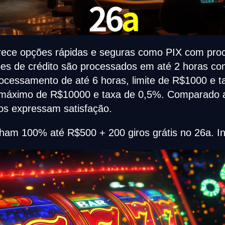
ece opções rápidas e seguras como PIX com proc
es de crédito são processados em até 2 horas co
ocessamento de até 6 horas, limite de R$1000 e 
te máximo de R$10000 e taxa de 0,5%. Comparado
os expressam satisfação.
nham 100% até R$500 + 200 giros grátis no 26a. I