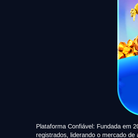
Plataforma Confiável: Fundada em 20
registrados, liderando o mercado de 