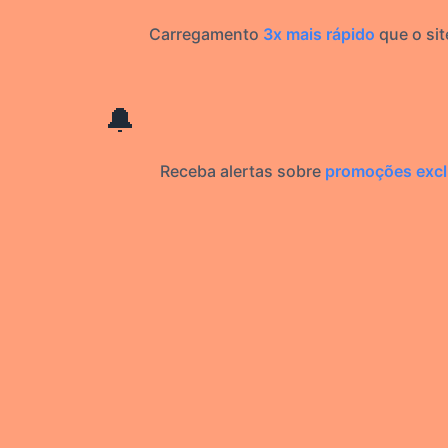
Carregamento
3x mais rápido
que o sit
🔔
Receba alertas sobre
promoções excl