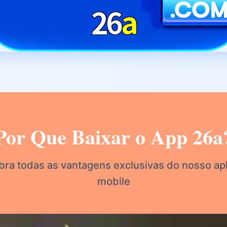
Por Que Baixar o App 26a
ra todas as vantagens exclusivas do nosso apl
mobile