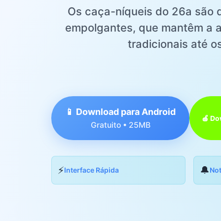
Os caça-níqueis do 26a são d
empolgantes, que mantêm a ad
tradicionais até 
📱 Download para Android
🍎 Do
Gratuito • 25MB
⚡
🔔
Interface Rápida
Not