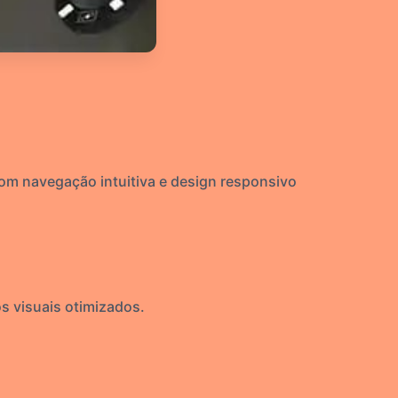
om navegação intuitiva e design responsivo
s visuais otimizados.