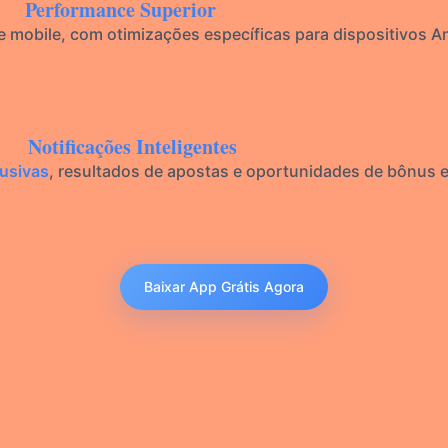
Performance Superior
e mobile, com otimizações específicas para dispositivos An
Notificações Inteligentes
usivas
, resultados de apostas e oportunidades de bônus 
Baixar App Grátis Agora