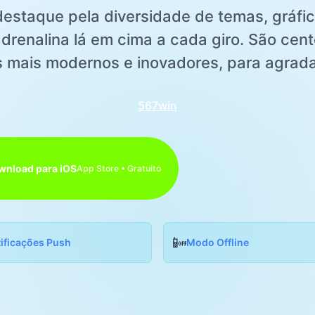
estaque pela diversidade de temas, gráfi
renalina lá em cima a cada giro. São cente
os mais modernos e inovadores, para agradar
567win
wnload para iOS
App Store • Gratuito
📴
ificações Push
Modo Offline