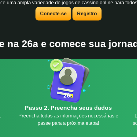
ce uma ampla variedade de jogos de cassino online para todos 
Conecte-se
Registro
e na 26a e comece sua jorna
Passo 2. Preencha seus dados
,
Preencha todas as informações necessárias e
D
passe para a próxima etapa!
s