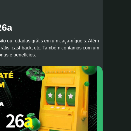
26a
ito ou rodadas grátis em um caça-níqueis. Além
 grátis, cashback, etc. Também contamos com um
nus e benefícios.