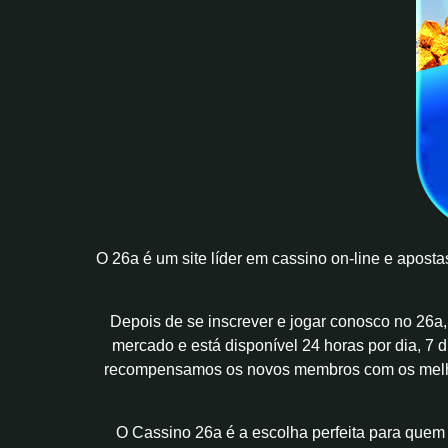
O 26a é um site líder em cassino on-line e apost
Depois de se inscrever e jogar conosco no 26a
mercado e está disponível 24 horas por dia, 7
recompensamos os novos membros com os melhore
O Cassino 26a é a escolha perfeita para quem