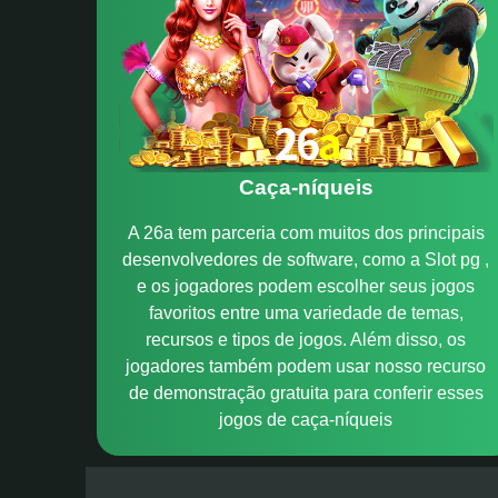
Caça-níqueis
A 26a tem parceria com muitos dos principais
desenvolvedores de software, como a Slot pg ,
e os jogadores podem escolher seus jogos
favoritos entre uma variedade de temas,
recursos e tipos de jogos. Além disso, os
jogadores também podem usar nosso recurso
de demonstração gratuita para conferir esses
jogos de caça-níqueis