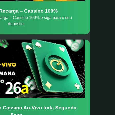
Recarga – Cassino 100%
arga – Cassino 100% e siga para o seu
depósito.
 Cassino Ao-Vivo toda Segunda-
Feira