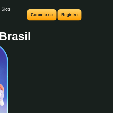
Slots
Conecte-se
Registro
Brasil