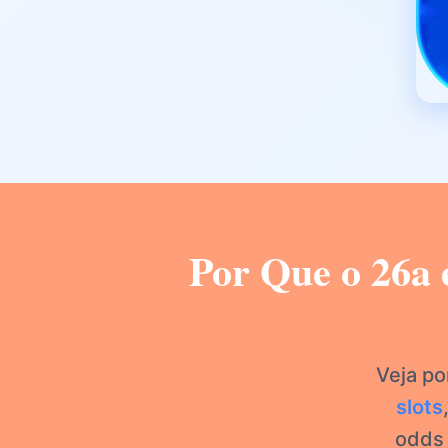
Por Que o 26a 
Veja po
slots
odds 