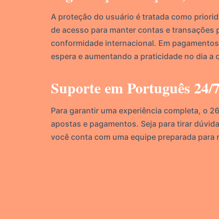
A proteção do usuário é tratada como priorid
de acesso para manter contas e transações 
conformidade internacional. Em pagamentos,
espera e aumentando a praticidade no dia a d
Suporte em Português 24/
Para garantir uma experiência completa, o 
apostas e pagamentos. Seja para tirar dúvid
você conta com uma equipe preparada para re