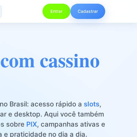
Entrar
Cadastrar
 com cassino
no Brasil: acesso rápido a
slots
,
lar e desktop. Aqui você também
es sobre
PIX
, campanhas ativas e
e praticidade no dia a dia.