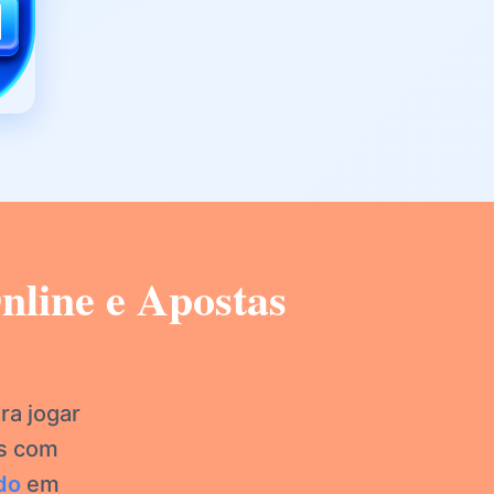
nline e Apostas
ra jogar
es com
do
em