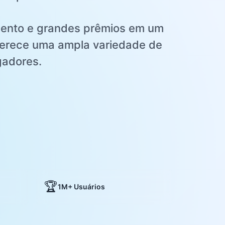
mento e grandes prêmios em um
ferece uma ampla variedade de
gadores.
🏆
1M+ Usuários