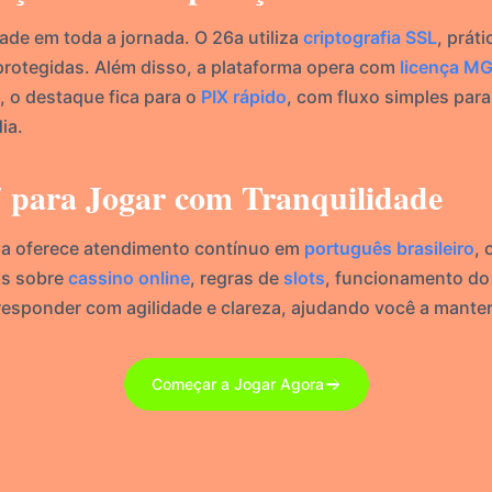
ade em toda a jornada. O 26a utiliza
criptografia SSL
, prát
protegidas. Além disso, a plataforma opera com
licença MG
 o destaque fica para o
PIX rápido
, com fluxo simples par
ia.
7 para Jogar com Tranquilidade
26a oferece atendimento contínuo em
português brasileiro
, 
as sobre
cassino online
, regras de
slots
, funcionamento d
sponder com agilidade e clareza, ajudando você a manter 
Começar a Jogar Agora