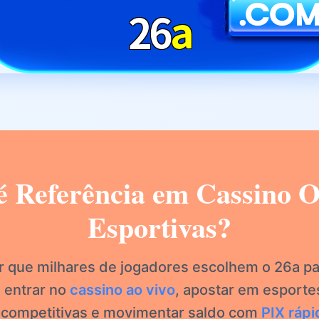
é Referência em Cassino O
Esportivas?
r que milhares de jogadores escolhem o 26a pa
, entrar no
cassino ao vivo
, apostar em esport
competitivas e movimentar saldo com
PIX rápi