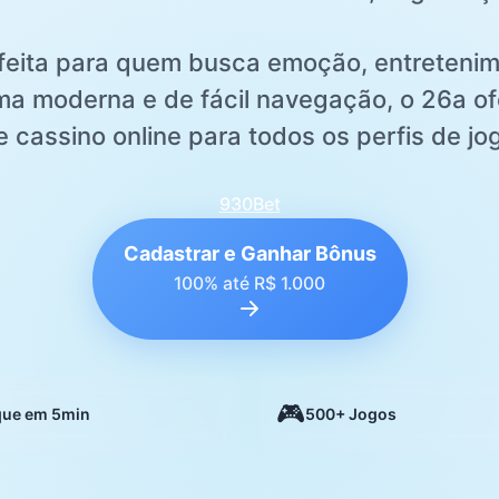
rfeita para quem busca emoção, entreteni
rma moderna e de fácil navegação, o 26a o
e cassino online para todos os perfis de jo
930Bet
Cadastrar e Ganhar Bônus
100% até R$ 1.000
🎮
que em 5min
500+ Jogos