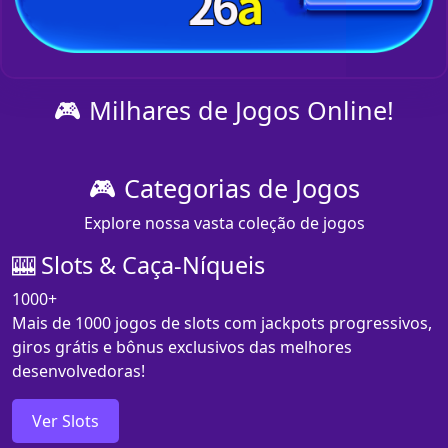
🎮 Milhares de Jogos Online!
🎮 Categorias de Jogos
Explore nossa vasta coleção de jogos
🎰 Slots & Caça-Níqueis
1000+
Mais de 1000 jogos de slots com jackpots progressivos,
giros grátis e bônus exclusivos das melhores
desenvolvedoras!
Ver Slots