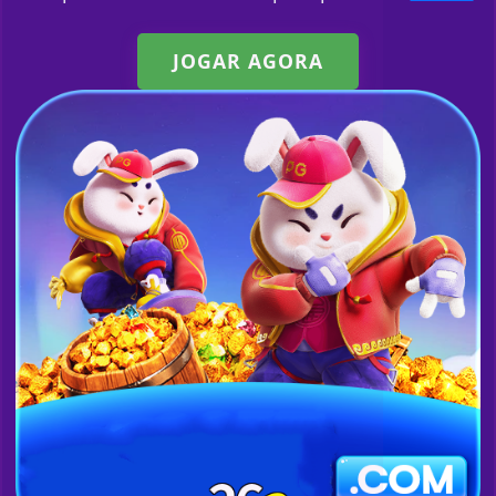
JOGAR AGORA