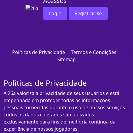
Acessos
Login
Registrar-se
Políticas de Privacidade
Termos e Condições
Sitemap
Políticas de Privacidade
A 26a valoriza a privacidade de seus usuários e está
empenhada em proteger todas as informações
pessoais fornecidas durante o uso de nossos serviços.
Todos os dados coletados são utilizados
exclusivamente para fins de melhoria contínua da
experiência de nossos jogadores.