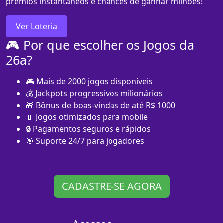
prêmios instantâneos e chances de ganhar milhões!
Ver Loteria
🎮 Por que escolher os Jogos da
26a?
🎮 Mais de 2000 jogos disponíveis
💰 Jackpots progressivos milionários
🎁 Bônus de boas-vindas de até R$ 1000
📱 Jogos otimizados para mobile
🔒 Pagamentos seguros e rápidos
🎯 Suporte 24/7 para jogadores
CADASTRE-SE AGORA