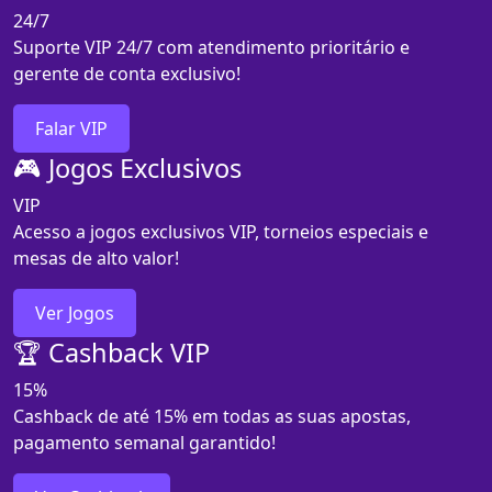
24/7
Suporte VIP 24/7 com atendimento prioritário e
gerente de conta exclusivo!
Falar VIP
🎮 Jogos Exclusivos
VIP
Acesso a jogos exclusivos VIP, torneios especiais e
mesas de alto valor!
Ver Jogos
🏆 Cashback VIP
15%
Cashback de até 15% em todas as suas apostas,
pagamento semanal garantido!