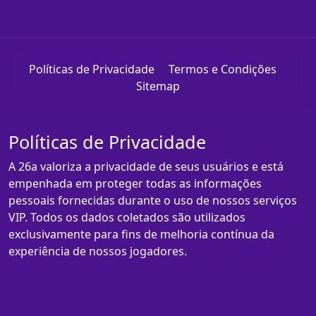
Políticas de Privacidade
Termos e Condições
Sitemap
Políticas de Privacidade
A 26a valoriza a privacidade de seus usuários e está
empenhada em proteger todas as informações
pessoais fornecidas durante o uso de nossos serviços
VIP. Todos os dados coletados são utilizados
exclusivamente para fins de melhoria contínua da
experiência de nossos jogadores.