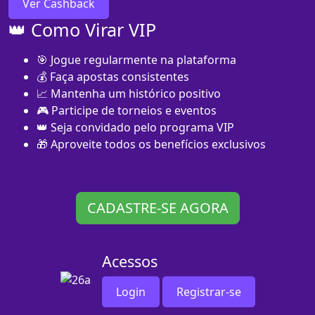
Ver Cashback
👑 Como Virar VIP
🎯 Jogue regularmente na plataforma
💰 Faça apostas consistentes
📈 Mantenha um histórico positivo
🎮 Participe de torneios e eventos
👑 Seja convidado pelo programa VIP
🎁 Aproveite todos os benefícios exclusivos
CADASTRE-SE AGORA
Acessos
Login
Registrar-se