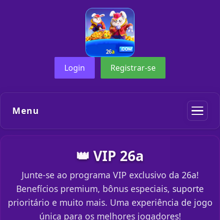
Login
Registrar-se
Menu
👑 VIP 26a
Junte-se ao programa VIP exclusivo da 26a!
Benefícios premium, bônus especiais, suporte
prioritário e muito mais. Uma experiência de jogo
única para os melhores jogadores!