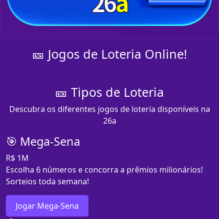
🎫 Jogos de Loteria Online!
🎫 Tipos de Loteria
Descubra os diferentes jogos de loteria disponíveis na
26a
🎯 Mega-Sena
R$ 1M
Escolha 6 números e concorra a prêmios milionários!
Sorteios toda semana!
Jogar Mega-Sena