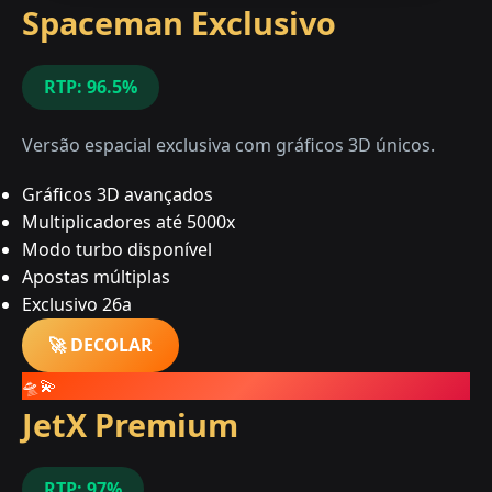
Spaceman Exclusivo
RTP: 96.5%
Versão espacial exclusiva com gráficos 3D únicos.
Gráficos 3D avançados
Multiplicadores até 5000x
Modo turbo disponível
Apostas múltiplas
Exclusivo 26a
🚀 DECOLAR
🛸💫
JetX Premium
RTP: 97%