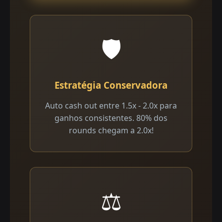
🛡️
Estratégia Conservadora
Auto cash out entre 1.5x - 2.0x para
ganhos consistentes. 80% dos
rounds chegam a 2.0x!
⚖️