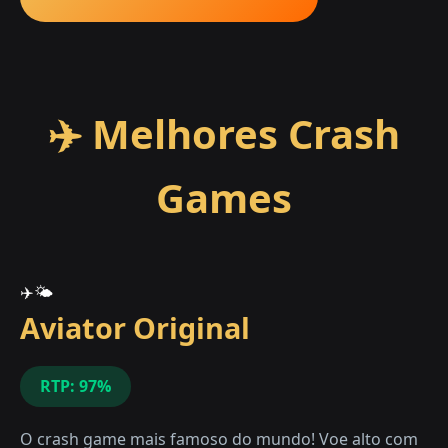
✈️ Melhores Crash
Games
✈️🌤️
Aviator Original
RTP: 97%
O crash game mais famoso do mundo! Voe alto com