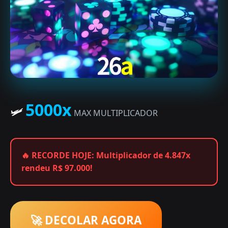
5000x
🛩️
MAX MULTIPLICADOR
🔥
RECORDE HOJE:
Multiplicador de 4.847x
rendeu R$ 97.000!
🚀 DECOLAR AGORA