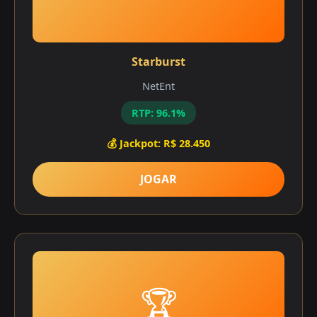
Starburst
NetEnt
RTP: 96.1%
💰 Jackpot: R$ 28.450
JOGAR
🏆