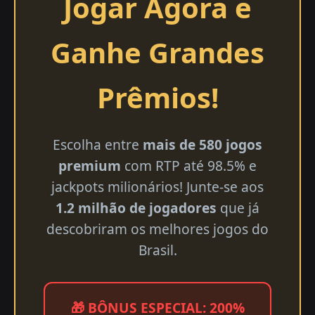
Jogar Agora e
Ganhe Grandes
Prêmios!
Escolha entre
mais de 580 jogos
premium
com RTP até 98.5% e
jackpots milionários! Junte-se aos
1.2 milhão de jogadores
que já
descobriram os melhores jogos do
Brasil.
🎁 BÔNUS ESPECIAL: 200%