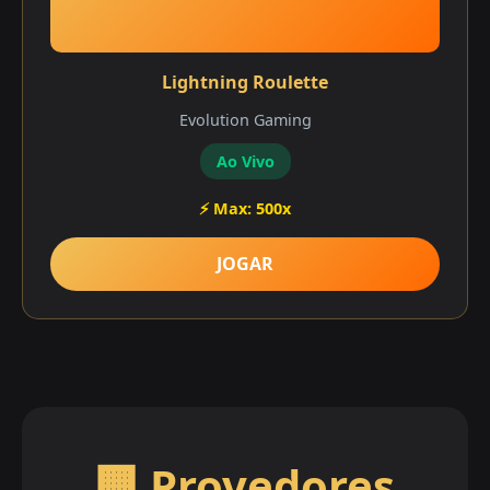
Lightning Roulette
Evolution Gaming
Ao Vivo
⚡ Max: 500x
JOGAR
🏢 Provedores