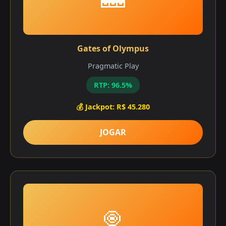
Gates of Olympus
Pragmatic Play
RTP: 96.5%
💰 Jackpot: R$ 45.280
JOGAR
🍭