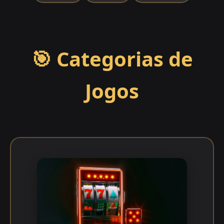
🎯 Categorias de
Jogos