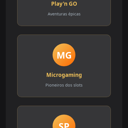
Play'n GO
Aventuras épicas
MG
Microgaming
Pioneiros dos slots
SP