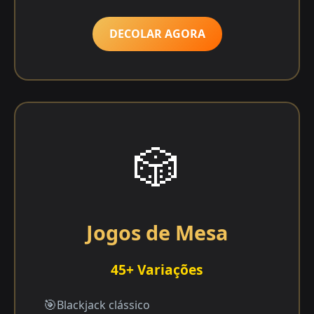
DECOLAR AGORA
🎲
Jogos de Mesa
45+ Variações
Blackjack clássico