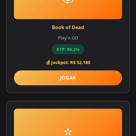
Book of Dead
Play'n GO
RTP: 96.2%
💰 Jackpot: R$ 52.180
JOGAR
⭐