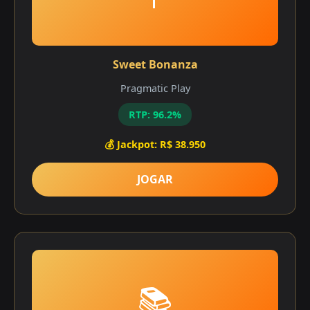
Sweet Bonanza
Pragmatic Play
RTP: 96.2%
💰 Jackpot: R$ 38.950
JOGAR
📚