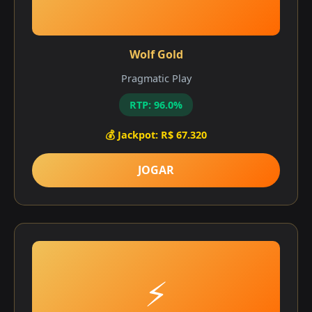
Wolf Gold
Pragmatic Play
RTP: 96.0%
💰 Jackpot: R$ 67.320
JOGAR
⚡