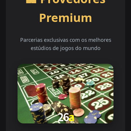
Premium
Parcerias exclusivas com os melhores
estúdios de jogos do mundo