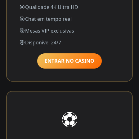
Qualidade 4K Ultra HD
Chat em tempo real
Mesas VIP exclusivas
Disponível 24/7
ENTRAR NO CASINO
⚽