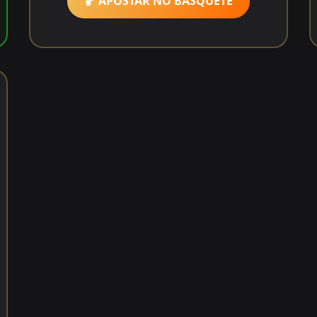
🏀 APOSTAR NO BASQUETE