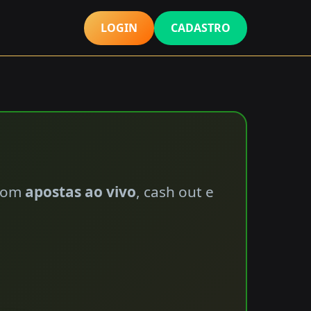
LOGIN
CADASTRO
a
 com
apostas ao vivo
, cash out e