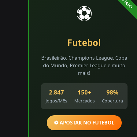
⚽
Futebol
Brasileirão, Champions League, Copa
do Mundo, Premier League e muito
mais!
2.847
150+
98%
Jogos/Mês
Mercados
Cobertura
⚽ APOSTAR NO FUTEBOL