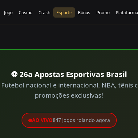
Jogo
Casino
Crash
Esporte
Bônus
Promo
Plataform
⚽ 26a Apostas Esportivas Brasil
Futebol nacional e internacional, NBA, tênis
promoções exclusivas!
AO VIVO
847 jogos rolando agora