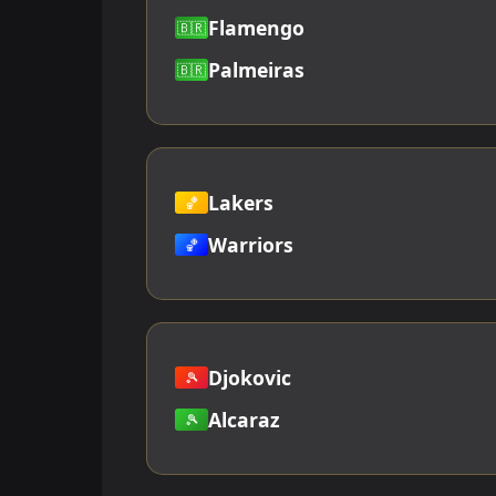
Flamengo
🇧🇷
Palmeiras
🇧🇷
Lakers
🏀
Warriors
🏀
Djokovic
🎾
Alcaraz
🎾