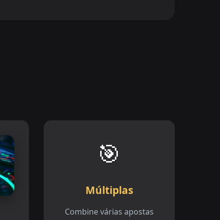
🎯
Múltiplas
Combine várias apostas