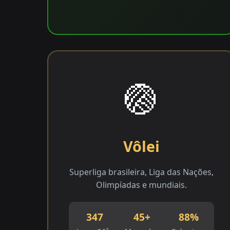
🏐
Vôlei
Superliga brasileira, Liga das Nações,
Olimpíadas e mundiais.
347
45+
88%