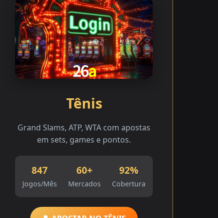
Tênis
Grand Slams, ATP, WTA com apostas
em sets, games e pontos.
847
60+
92%
Jogos/Mês
Mercados
Cobertura