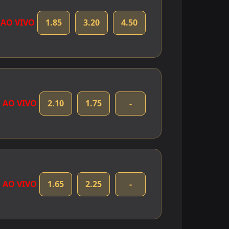
 AO VIVO
1.85
3.20
4.50
 AO VIVO
2.10
1.75
-
 AO VIVO
1.65
2.25
-