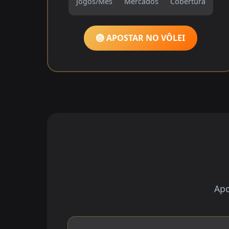
Jogos/Mês
Mercados
Cobertura
🏐 APOSTAR NO VÔLEI
Apo