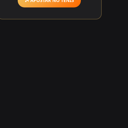
🎾 APOSTAR NO TÊNIS