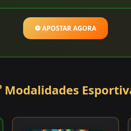
⚽ APOSTAR AGORA
 Modalidades Esportiv