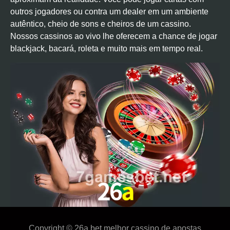
outros jogadores ou contra um dealer em um ambiente
autêntico, cheio de sons e cheiros de um cassino.
Nossos cassinos ao vivo lhe oferecem a chance de jogar
blackjack, bacará, roleta e muito mais em tempo real.
Copyright © 26a bet melhor cassino de apostas