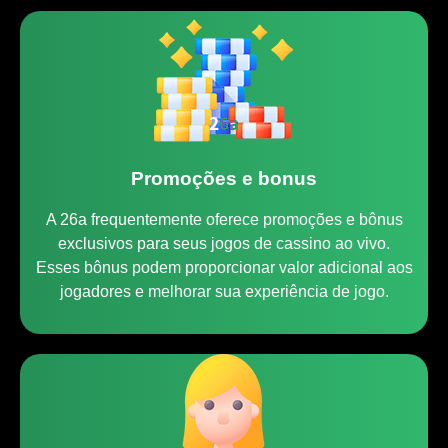
Promoções e bonus
A 26a frequentemente oferece promoções e bônus
exclusivos para seus jogos de cassino ao vivo.
Esses bônus podem proporcionar valor adicional aos
jogadores e melhorar sua experiência de jogo.