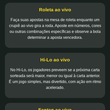
Roleta ao vivo
Faça suas apostas na mesa de roleta enquanto um
crupiê ao vivo gira a roda. Aposte em números, cores
ou outras combinações específicas e observe a bola
determinar a aposta vencedora.
Hi-Lo ao vivo
No Hi-Lo, os jogadores preveem se a próxima carta
sorteada será maior, menor ou igual à carta anterior.
É um jogo simples, mas divertido, com ação em ritmo
acelerado.
Fantan ao vivo