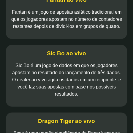
Fantan é um jogo de apostas asiático tradicional em
que os jogadores apostam no número de contadores
restantes depois de dividi-los em grupos de quatro.
Sic Bo ao vivo
Sic Bo é um jogo de dados em que os jogadores
apostam no resultado do lançamento de três dados.
O dealer ao vivo agita os dados em um recipiente, e
você faz suas apostas com base nos possíveis
resultados.
Dragon Tiger ao vivo