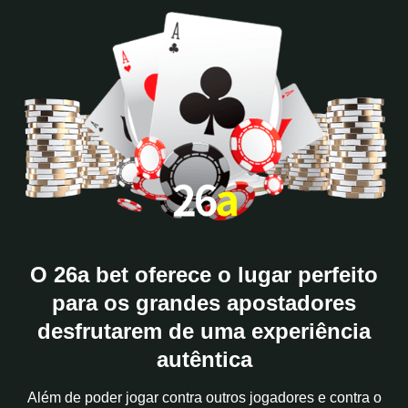
O 26a bet oferece o lugar perfeito
para os grandes apostadores
desfrutarem de uma experiência
autêntica
Além de poder jogar contra outros jogadores e contra o