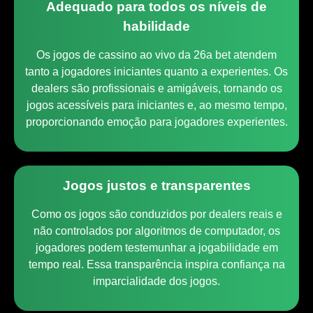
Adequado para todos os níveis de
habilidade
Os jogos de cassino ao vivo da 26a bet atendem
tanto a jogadores iniciantes quanto a experientes. Os
dealers são profissionais e amigáveis, tornando os
jogos acessíveis para iniciantes e, ao mesmo tempo,
proporcionando emoção para jogadores experientes.
Jogos justos e transparentes
Como os jogos são conduzidos por dealers reais e
não controlados por algoritmos de computador, os
jogadores podem testemunhar a jogabilidade em
tempo real. Essa transparência inspira confiança na
imparcialidade dos jogos.