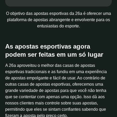
O objetivo das apostas esportivas da 26a é oferecer uma
plataforma de apostas abrangente e envolvente para os
entusiastas do esporte.
As apostas esportivas agora
podem ser feitas em um só lugar
A 26a aproveitou o melhor das casas de apostas
esportivas tradicionais e as fundiu em uma experiência
de apostas empolgante e fácil de usar. Ao contrário de
outras casas de apostas esportivas, oferecemos uma
grande variedade de apostas para que você não tenha
que se contentar com apenas uma opção. Isso dá aos
nossos clientes mais controle sobre suas apostas,
permitindo que eles se sintam confiantes sabendo que
fizeram a aposta pelo preço certo.