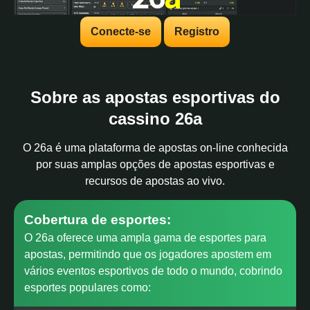
Conecte-se
Registro
Sobre as apostas esportivas do
cassino 26a
O 26a é uma plataforma de apostas on-line conhecida
por suas amplas opções de apostas esportivas e
recursos de apostas ao vivo.
Cobertura de esportes:
O 26a oferece uma ampla gama de esportes para
apostas, permitindo que os jogadores apostem em
vários eventos esportivos de todo o mundo, cobrindo
esportes populares como: