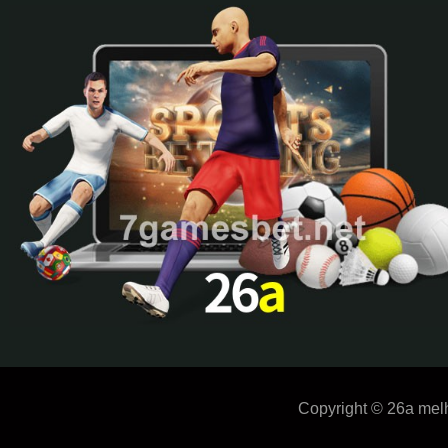
Copyright © 26a melho