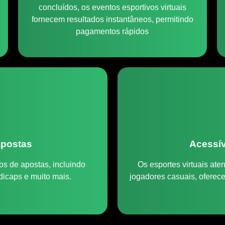
concluídos, os eventos esportivos virtuais
fornecem resultados instantâneos, permitindo
pagamentos rápidos
apostas
Acessív
os de apostas, incluindo
Os esportes virtuais ate
dicaps e muito mais.
jogadores casuais, oferece