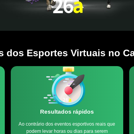
s dos Esportes Virtuais no C
Resultados rápidos
Ao contrário dos eventos esportivos reais que
podem levar horas ou dias para serem