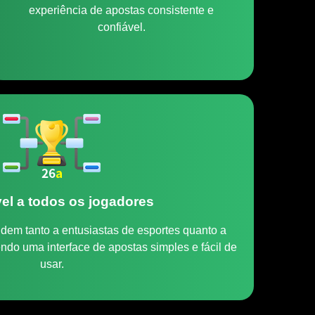
experiência de apostas consistente e
confiável.
el a todos os jogadores
ndem tanto a entusiastas de esportes quanto a
ndo uma interface de apostas simples e fácil de
usar.