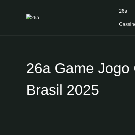
26a
Cassino
26a Game Jogo 
Brasil 2025