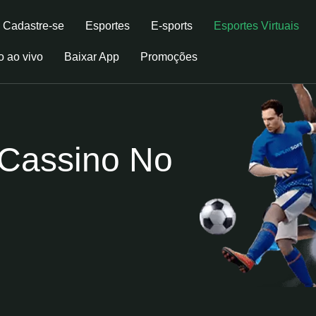
Cadastre-se
Esportes
E-sports
Esportes Virtuais
 ao vivo
Baixar App
Promoções
Cassino No