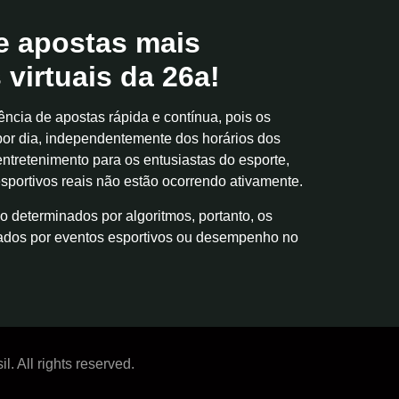
de apostas mais
virtuais da 26a!
ncia de apostas rápida e contínua, pois os
 por dia, independentemente dos horários dos
entretenimento para os entusiastas do esporte,
sportivos reais não estão ocorrendo ativamente.
o determinados por algoritmos, portanto, os
ciados por eventos esportivos ou desempenho no
. All rights reserved.