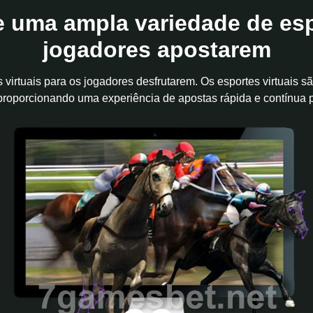
e uma ampla variedade de espo
jogadores apostarem
 virtuais para os jogadores desfrutarem. Os esportes virtuais 
 proporcionando uma experiência de apostas rápida e contínua 