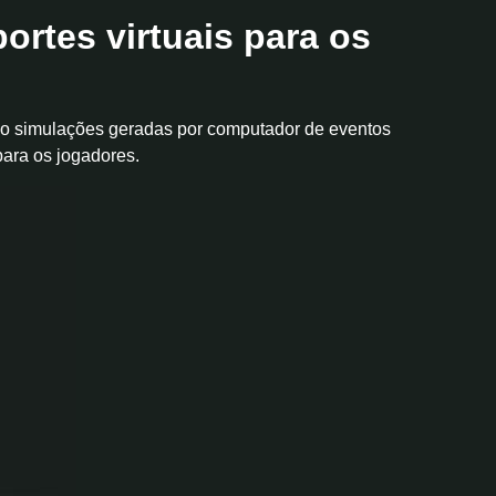
rtes virtuais para os
são simulações geradas por computador de eventos
para os jogadores.