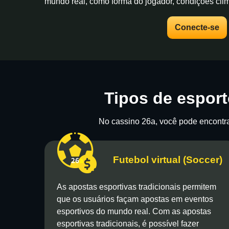
mundo real, como forma do jogador, condições clim
Conecte-se
Tipos de esport
No cassino 26a, você pode encontra
Futebol virtual (Soccer)
As apostas esportivas tradicionais permitem
que os usuários façam apostas em eventos
esportivos do mundo real. Com as apostas
esportivas tradicionais, é possível fazer